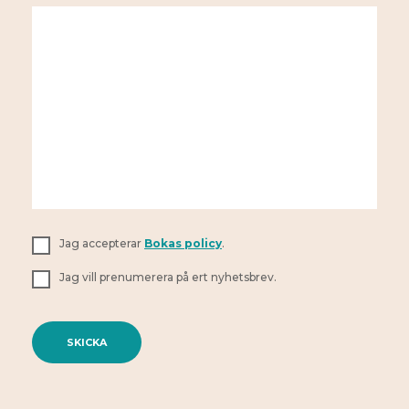
Jag accepterar
Bokas policy
.
Jag vill prenumerera på ert nyhetsbrev.
A
l