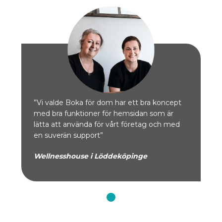
”Vi valde Boka för dom har ett bra koncept
med bra funktioner för hemsidan som är
lätta att använda för vårt företag och med
en suverän support”
Wellnesshouse i Löddeköpinge