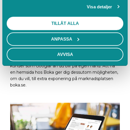
Visa detaljer
TILLÅT ALLA
BLI SÖKBAR
Ranka högre på Google
ANPASSA
Dra nytta av vår kunskap inom SEO (Search Engine
Optimization) och öka automatiskt trafiken till din sida.
AVVISA
Tillsammans med Boka blir du helt enkelt synligare för
kunder som Googlar än du blir på egen hand. Att ha
en hemsida hos Boka ger dig dessutom möjligheten,
om du vill, till extra exponering på marknadsplatsen
boka.se.