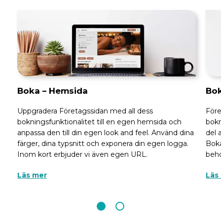
Boka – Hemsida
Bok
Uppgradera Företagssidan med all dess
Före
bokningsfunktionalitet till en egen hemsida och
bokn
anpassa den till din egen look and feel. Använd dina
del 
färger, dina typsnitt och exponera din egen logga.
Boka
Inom kort erbjuder vi även egen URL.
beho
Läs mer
Läs