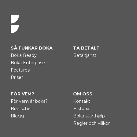
t
e
r
n
a
t
i
SÅ FUNKAR BOKA
TA BETALT
v
Boka Ready
Betaltjänst
e
:
Boka Enterprise
Features
Priser
FÖR VEM?
OM OSS
För vem är boka?
Kontakt
Branscher
Historia
Blogg
Boka starthjälp
Regler och villkor