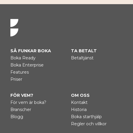
t
e
r
n
a
t
i
SÅ FUNKAR BOKA
TA BETALT
v
Boka Ready
Betaltjänst
e
:
Boka Enterprise
Features
Priser
FÖR VEM?
OM OSS
För vem är boka?
Kontakt
Branscher
Historia
Blogg
Boka starthjälp
Regler och villkor