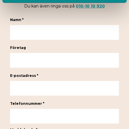
Du kan även ringa oss på
010-10 10 920
Namn *
Företag
E-postadress *
Telefonnummer *