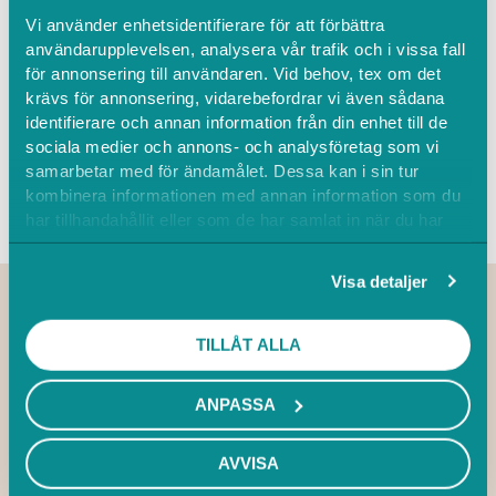
Vi använder enhetsidentifierare för att förbättra
Enkel, lättanvänd och säker
användarupplevelsen, analysera vår trafik och i vissa fall
Följer Socialstyrelsens regler
för annonsering till användaren. Vid behov, tex om det
krävs för annonsering, vidarebefordrar vi även sådana
All information är krypterad och inloggning sker
identifierare och annan information från din enhet till de
via BankID
sociala medier och annons- och analysföretag som vi
samarbetar med för ändamålet. Dessa kan i sin tur
KOM IGÅNG
BOKA DEMO
kombinera informationen med annan information som du
har tillhandahållit eller som de har samlat in när du har
använt deras tjänster.
Visa detaljer
Några funderingar? Hör av
TILLÅT ALLA
dig till oss!
ANPASSA
Vill du veta mer om Boka eller hur våra
bokningssystem kan användas i din verksamhet?
AVVISA
Kontakta oss, vi älskar att prata med våra kunder!