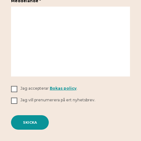
Meddelande *
Jag accepterar
Bokas policy
.
Jag vill prenumerera på ert nyhetsbrev.
A
l